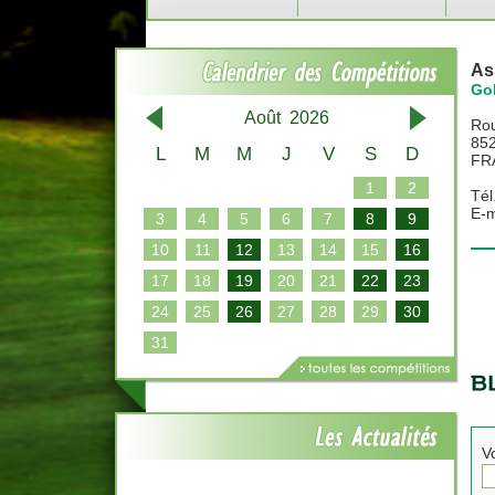
As
Gol
Août 2026
Rou
85
L
M
M
J
V
S
D
FR
1
2
Tél
E-m
3
4
5
6
7
8
9
10
11
12
13
14
15
16
17
18
19
20
21
22
23
24
25
26
27
28
29
30
31
V