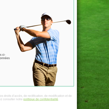
s ci-
 données
 droits d’accès, de rectification, de modification et de
ez consulter notre
politique de confidentialité
.