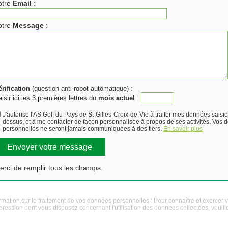
otre
Email
:
otre
Message
:
rification
(question anti-robot automatique) :
isir ici les
3 premières lettres
du
mois actuel
:
J'autorise l'AS Golf du Pays de St-Gilles-Croix-de-Vie à traiter mes données saisie
dessus, et à me contacter de façon personnalisée à propos de ses activités. Vos
personnelles ne seront jamais communiquées à des tiers.
En savoir plus
erci de remplir tous les champs.
rmation sur le traitement de vos données personnelles : Pour connaître et exercer vos
ression dont vous disposez concernant l'utilisation des données collectées, veuill