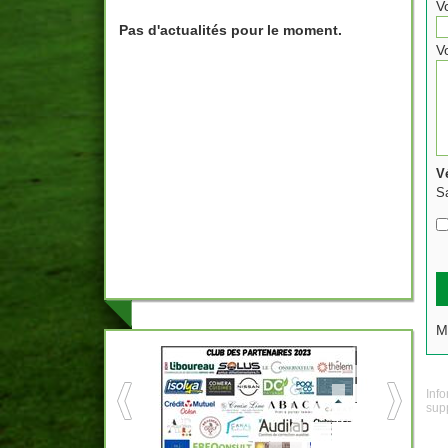
V
Pas d'actualités pour le moment.
V
Vé
Sa
M
Info
supp