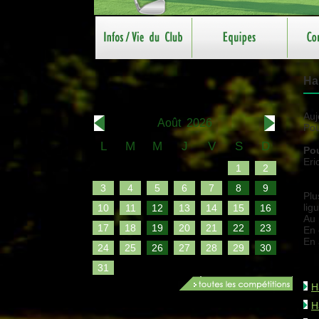
Ha
Auj
Août 2026
Pou
L
M
M
J
V
S
D
Pou
Eri
1
2
3
4
5
6
7
8
9
Plu
lig
10
11
12
13
14
15
16
Au 
17
18
19
20
21
22
23
En 
En 
24
25
26
27
28
29
30
31
H
H