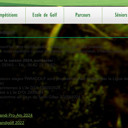
ndigolf
ourd’hui, être Handicapé et pratiquer le golf c’est possible.
r nous rejoindre ou tout simplement nous rencontrer, n’hésitez pas à nou
r la saison 2024, contacter :
c DENIS – Tél : 06 62 71 79 82
sieurs stages PARAGOLF sont proposés durant l'année par la Ligue des 
ue)
printemps à L’ile D’Or 19/03/2024
été à L’ile D’Or 28/06/24
automne au Pays de Saint Gilles 27/09/2024
andi Pro-Am 2024
andigolf 2022