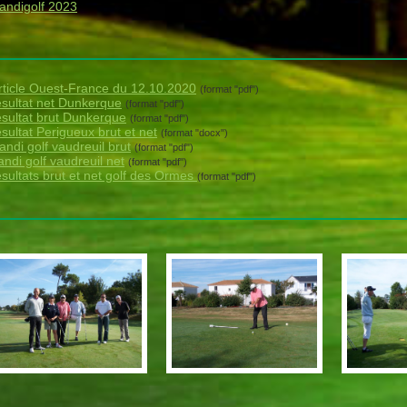
andigolf 2023
rticle Ouest-France du 12.10.2020
(format "pdf")
ésultat net Dunkerque
(format "pdf")
ésultat brut Dunkerque
(format "pdf")
ésultat Perigueux brut et net
(format "docx")
andi golf vaudreuil brut
(format "pdf")
andi golf vaudreuil net
(format "pdf")
ésultats brut et net golf des Ormes
(format "pdf")