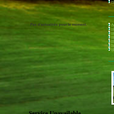
H
Pas d'actualités pour le moment.
A
r
r
r
H
h
r